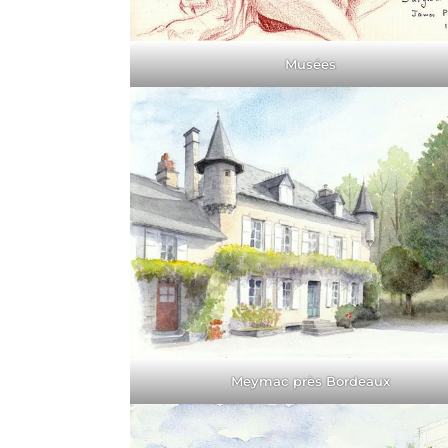
Musées
Meymac près Bordeaux