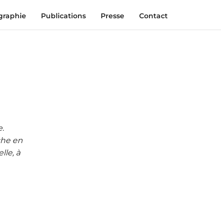
graphie
Publications
Presse
Contact
.
che en
lle, à