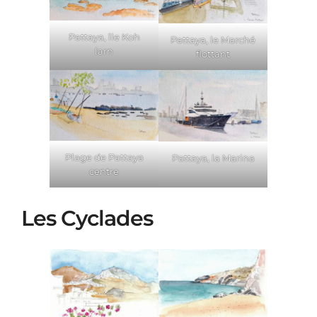
Pattaya, île Koh
Pattaya, le Marché
larn
flottant
Plage de Pattaya
Pattaya, la Marina
centre
Les Cyclades