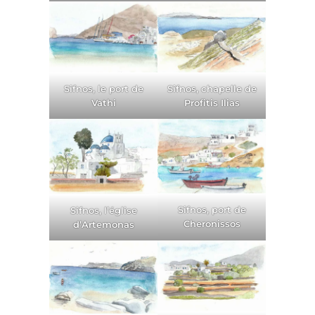
Sifnos, le port de
Sifnos, chapelle de
Vathi
Profitis Ilias
Sifnos, port de
Sifnos, l’église
Cheronissos
d’Artemonas