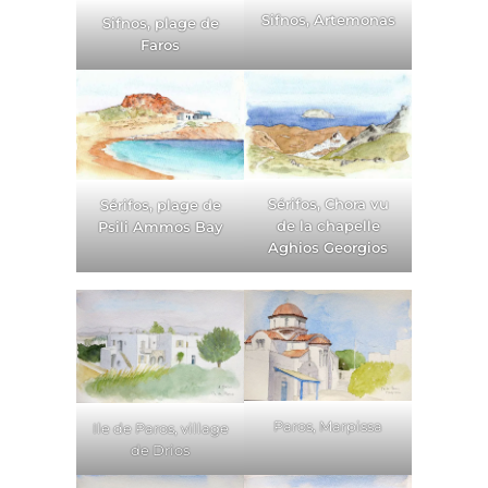
Sifnos, Artemonas
Sifnos, plage de
Faros
Sérifos, Chora vu
Sérifos, plage de
de la chapelle
Psili Ammos Bay
Aghios Georgios
Paros, Marpissa
Ile de Paros, village
de Drios