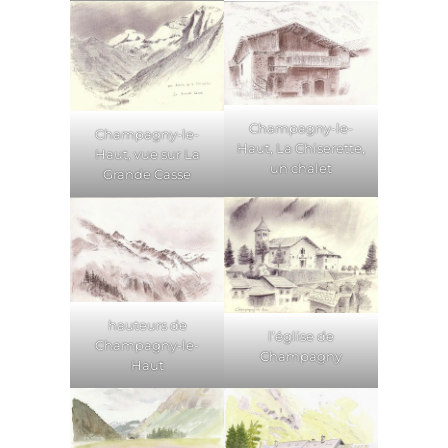
Champagny-le-
Champagny-le-
Haut, La Chiserette,
Haut, vue sur La
un chalet
Grande Casse
hauteurs de
l’église de
Champagny-le-
Champagny
Haut