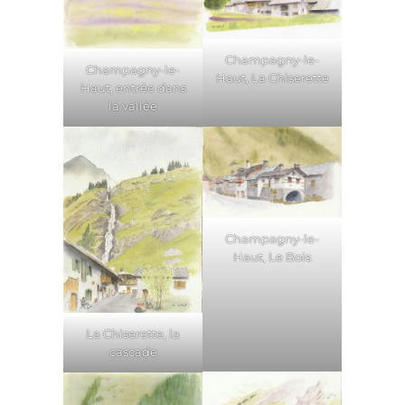
Champagny-le-
Champagny-le-
Haut, La Chiserette
Haut, entrée dans
la vallée
Champagny-le-
Haut, Le Bois
La Chiserette, la
cascade