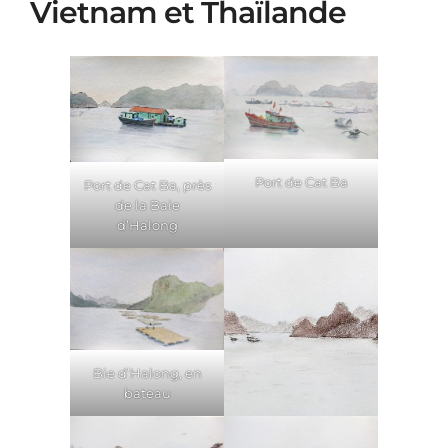
Vietnam et Thaïlande
Port de Cat Ba
Port de Cat Ba, près
de la Baie
d’Halong
Bie d’Halong, en
bateau