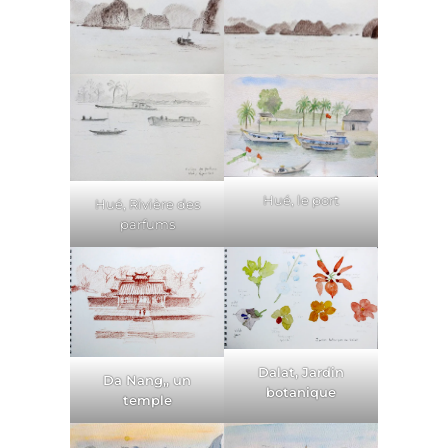
Hué, le port
Hué, Rivière des
parfums
Dalat, Jardin
Da Nang,, un
botanique
temple