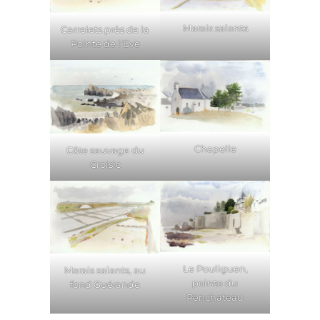
Marais salants
Carrelets près de la
Pointe de l’Eve
Chapelle
Côte sauvage du
Croisic
Le Pouliguen,
Marais salants, au
pointe du
fond Guérande
Penchateau