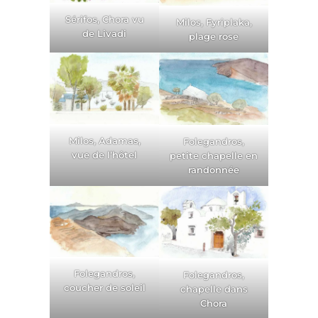
Sérifos, Chora vu
Milos, Fyriplaka,
de Livadi
plage rose
Milos, Adamas,
Folegandros,
vue de l’hôtel
petite chapelle en
randonnée
Folegandros,
Folegandros,
coucher de soleil
chapelle dans
Chora