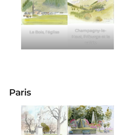
Champagny-le-
Le Bois, l’église
Haut, Friburge et la
vallée
Paris