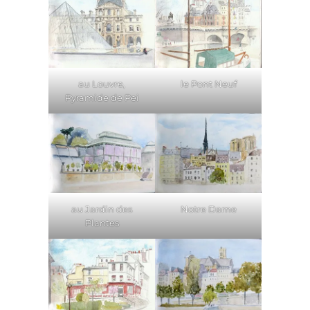
au Louvre,
le Pont Neuf
Pyramide de Pei
au Jardin des
Notre Dame
Plantes