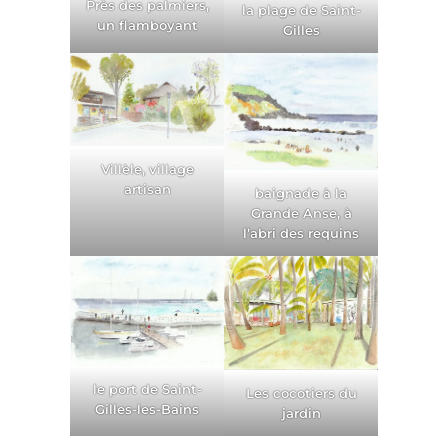
Près des palmiers,
la plage de Saint-
un flamboyant
Gilles
Villèle, village
artisan
baignade à la
Grande Anse, à
l’abri des requins
le port de Saint-
Les cocotiers du
Gilles-les-Bains
jardin