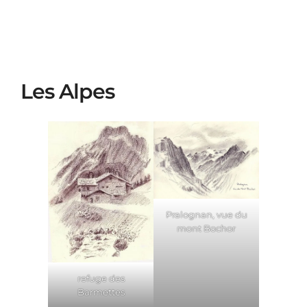
Les Alpes
Pralognan, vue du
mont Bochor
refuge des
Barmettes