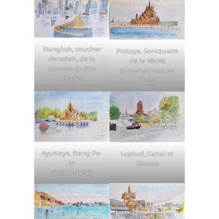
Bangkok, coucher
Pattaya, Sanctuaire
de soleil,, de la
de la Vérité
terrasse du 52e
(construit tout en
étage
bois)
Ayuttaya, Bang Pa-
Lopturi, Canal et
In
Stupas
(Palais d’été)