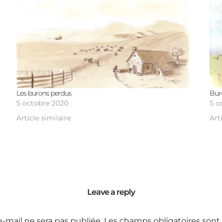
Les burons perdus
Bur
5 octobre 2020
5 o
Article similaire
Art
Leave a reply
e-mail ne sera pas publiée.
Les champs obligatoires sont